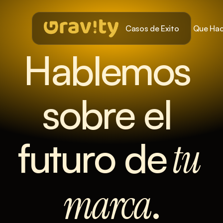
Casos de Exito
Que Ha
Hablemos 
sobre el 
futuro de
 tu 
.
marca